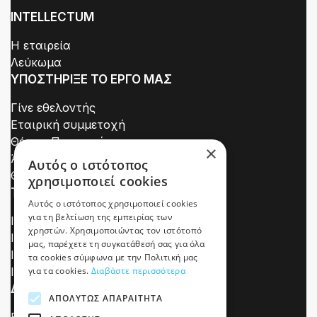
INTELLECTUM
Η εταιρεία
Λεύκωμα
ΥΠΟΣΤΗΡΙΞΕ ΤΟ ΕΡΓΟ ΜΑΣ
Γίνε εθελοντής
Εταιρική συμμετοχή
Θέσεις Πρακτικής
×
Άσκησης / Εθελοντών
Αυτός ο ιστότοπος
Θέσεις Εργασίας
χρησιμοποιεί cookies
ΤΕΛΕΥΤΑΙΑ ΤΕΥΧΗ
Αυτός ο ιστότοπος χρησιμοποιεί cookies
για τη βελτίωση της εμπειρίας των
Intellectum 18
χρηστών. Χρησιμοποιώντας τον ιστότοπό
Intellectum 16
μας, παρέχετε τη συγκατάθεσή σας για όλα
Intellectum 15
τα cookies σύμφωνα με την Πολιτική μας
Intellectum 14
για τα cookies.
Διαβάστε περισσότερα
ΔΡΑΣΕΙΣ
ΑΠΟΛΎΤΩΣ ΑΠΑΡΑΊΤΗΤΑ